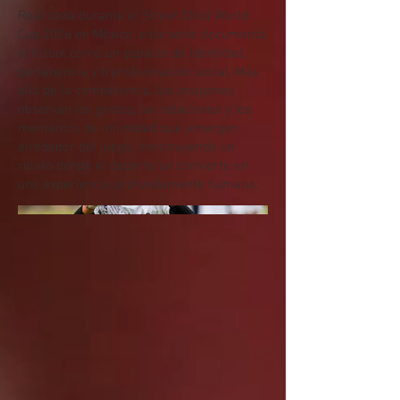
Realizada durante el Street Child World
Cup 2026 en México, esta serie documenta
el fútbol como un espacio de identidad,
pertenencia y transformación social. Más
allá de la competencia, las imágenes
observan los gestos, las relaciones y los
momentos de intimidad que emergen
alrededor del juego, construyendo un
relato donde el deporte se convierte en
una experiencia profundamente humana.