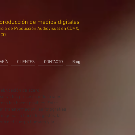
 producción de medios digitales
cia de Producción
Audiovisual en CDMX,
ICO
AFÍA
CLIENTES
CONTACTO
Blog
fabricación de acero
serva los procesos industriales
enes los hacen posibles. Entre
en transformación, las fotografías
maquinaria hacia los gestos, la
 entre el cuerpo humano y la