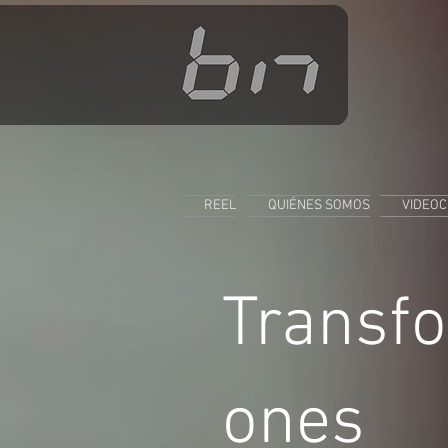
REEL
QUIÉNES SOMOS
VIDEOC
Transf
ones