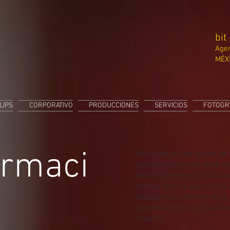
bit
Agen
MÉX
LIPS
CORPORATIVO
PRODUCCIONES
SERVICIOS
FOTOGR
ormaci
Realizada en una planta de 
porcelanizado, esta serie ob
desde la experiencia de qui
hornos, acero y superficies 
desplazan la atención de la 
concentración y la relación
materia.