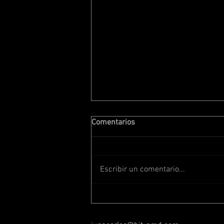
Comentarios
Escribir un comentario...
Entre Berlín y Teotihuacán:
colaboración de producción
para ARTE