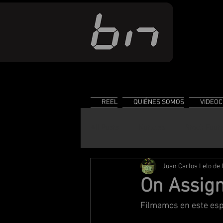
REEL
QUIÉNES SOMOS
VIDEOC
All Posts
Noticias
Stock Foot
Juan Carlos Lelo de
Conocimiento
On Assig
Filmamos en este espe