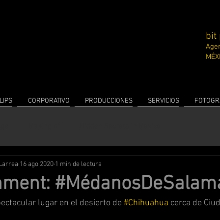
bit
Agen
MÉX
LIPS
CORPORATIVO
PRODUCCIONES
SERVICIOS
FOTOGR
age
Making of
Hidden Secrets in Mexico
 Larrea
16 ago 2020
1 min de lectura
nment: #MédanosDeSalam
ctacular lugar en el desierto de 
#Chihuahua
 cerca de Ciu