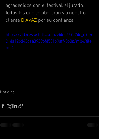
agradecidos con el festival, el jurado, 
todos los que colaboraron y a nuestro 
cliente 
DIAVAZ
 por su confianza.
https://video.wixstatic.com/video/69c7dd_c9a6
21da12bd43daa3939bfd50169aff/360p/mp4/file.
mp4
Noticias