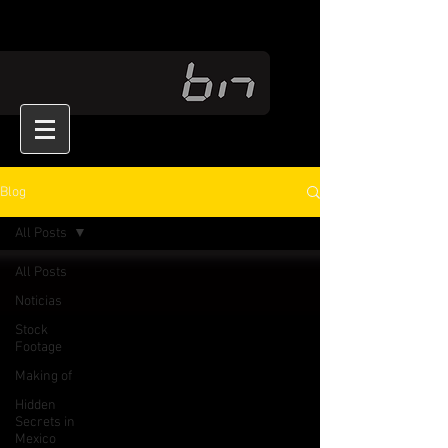
Blog
All Posts
All Posts
Noticias
Stock
Footage
Making of
Hidden
Secrets in
Mexico