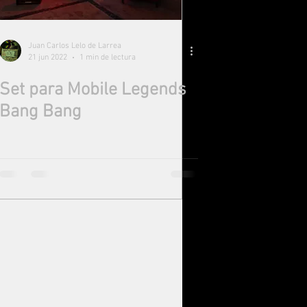
Juan Carlos Lelo de Larrea
21 jun 2022
1 min de lectura
Set para Mobile Legends
Bang Bang