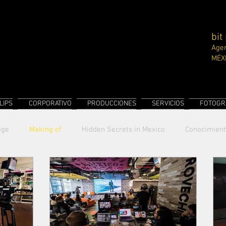
bit
Agen
MÉX
LIPS
CORPORATIVO
PRODUCCIONES
SERVICIOS
FOTOGR
age
Making of
Hidden Secrets in Mexico
Conocimien