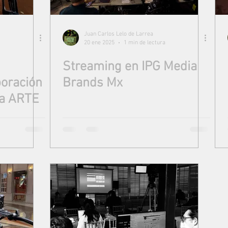
Juan Carlos Lelo de Larrea
20 ene 2025
1 min de lectura
Streaming en IPG Media
boración
Brands Mx
ra ARTE