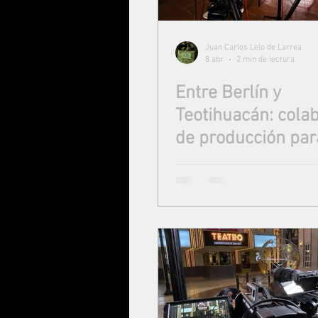
Juan Carlos Lelo de Larrea
8 abr
2 min de lectura
Entre Berlín y
Teotihuacán: cola
de producción pa