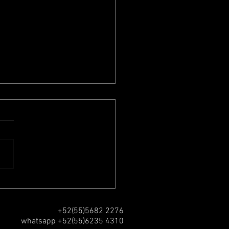
oting #Kidzania Santa Fe
+52(55)5682 2276
whatsapp +52(55)6235 4310