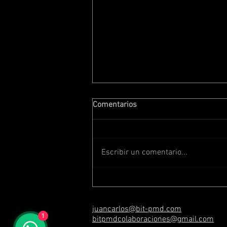
Comentarios
Escribir un comentario...
Entre Berlín y Teotihuacán:
colaboración de producción
para ARTE
juancarlos@bit-pmd.com
1
bitpmdcolaboraciones@gmail.com