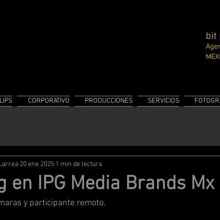
bit
Agen
MÉX
LIPS
CORPORATIVO
PRODUCCIONES
SERVICIOS
FOTOGR
age
Making of
Hidden Secrets in Mexico
 Larrea
20 ene 2025
1 min de lectura
g en IPG Media Brands Mx
maras y participante remoto. 