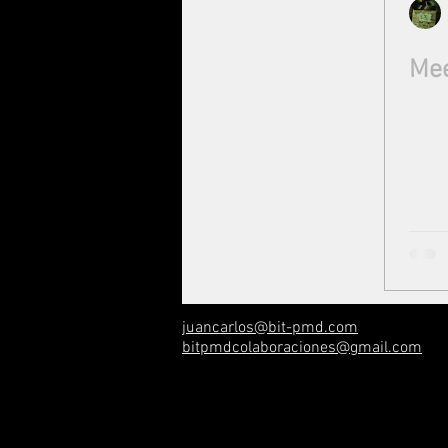
Mee
juancarlos@bit-pmd.com
bitpmdcolaboraciones@gmail.com