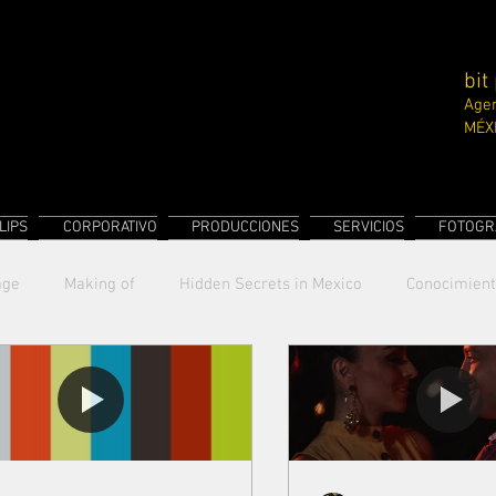
bit
Agen
MÉX
LIPS
CORPORATIVO
PRODUCCIONES
SERVICIOS
FOTOGR
age
Making of
Hidden Secrets in Mexico
Conocimien