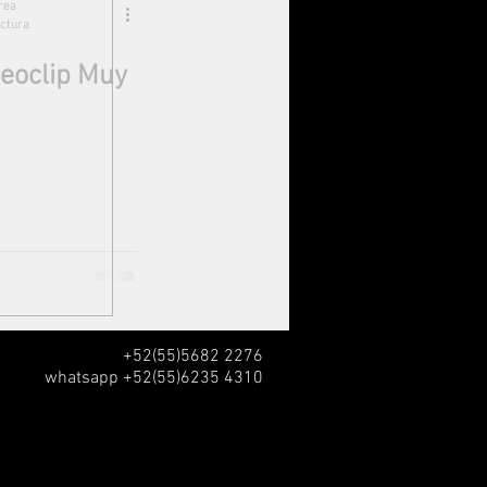
rea
ectura
deoclip Muy
+52(55)5682 2276
whatsapp +52(55)6235 4310