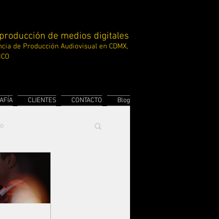
 producción de medios digitales
cia de Producción
Audiovisual en CDMX,
ICO
AFÍA
CLIENTES
CONTACTO
Blog
to