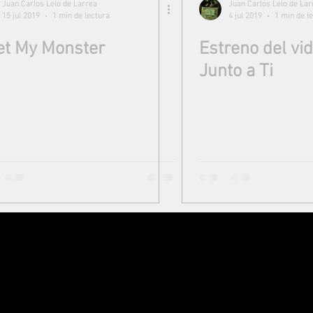
Juan Carlos Lelo de Larrea
Juan Carlos Lelo de Lar
15 jul 2019
1 min de lectura
4 jul 2019
1 min de l
t My Monster
Estreno del vi
Junto a Ti