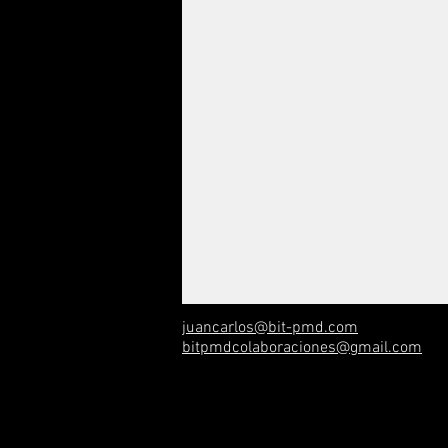
juancarlos@bit-pmd.com
bitpmdcolaboraciones@gmail.com