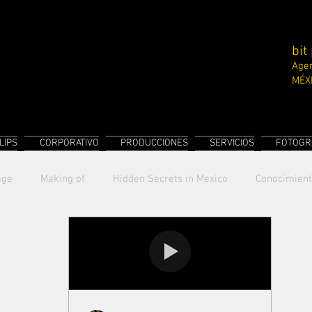
bit
Agen
MÉX
LIPS
CORPORATIVO
PRODUCCIONES
SERVICIOS
FOTOGR
age
Making of
Hidden Secrets in Mexico
Conocimien