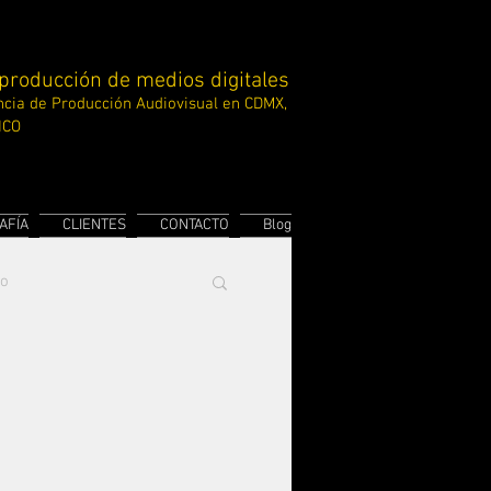
 producción de medios digitales
cia de Producción
Audiovisual en CDMX,
ICO
AFÍA
CLIENTES
CONTACTO
Blog
to