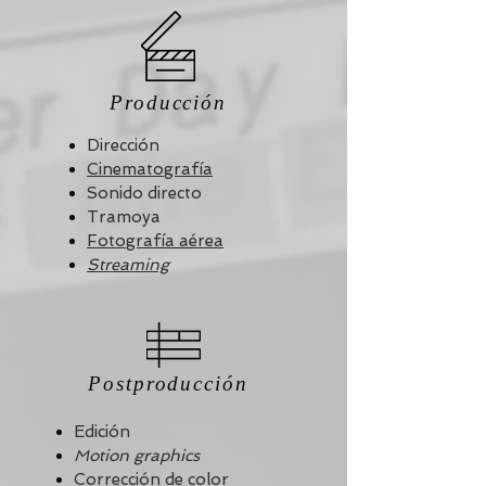
Producción
Dirección
Cinematografía
Sonido directo
Tramoya
Fotografía aérea
Streaming
Postproducción
Edición
Motion graphics
Corrección de color