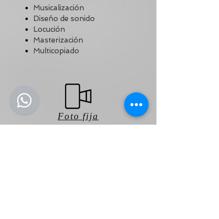
Musicalización
Diseño de sonido
Locución
Masterización
Multicopiado
Foto fija
Documental
Moda
Arte contemporaneo
Publicidad
Retrato
Tenemos un
servicio integral
que
contempla todos los aspectos de la
producción audiovisual y que constituye