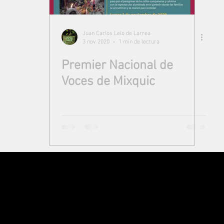
Juan Carlos Lelo de Larrea
3 nov 2020
1 min de lectura
Premier Nacional de
Voces de Mixquic