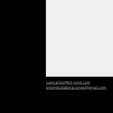
juancarlos@bit-pmd.com
bitpmdcolaboraciones@gmail.com