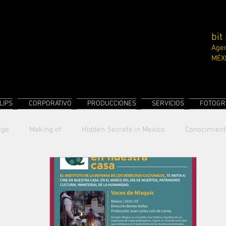
bit
Agen
MÉX
LIPS
CORPORATIVO
PRODUCCIONES
SERVICIOS
FOTOGR
age
Making of
Hidden Secrets in Mexico
Conocimien