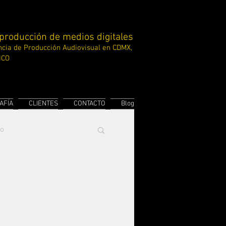
 producción de medios digitales
cia de Producción
Audiovisual en CDMX,
ICO
AFÍA
CLIENTES
CONTACTO
Blog
to