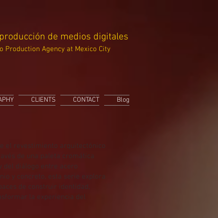
 producción de medios digitales
o Production Agency at Mexico City
APHY
CLIENTS
CONTACT
Blog
te el revestimiento arquitectónico
través de una paleta cromática
y del diálogo entre acero
inio y concreto, esta serie explora
aces de construir identidad,
nsformar la experiencia del