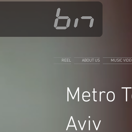
REEL
ABOUT US
MUSIC VID
Metro T
Aviv