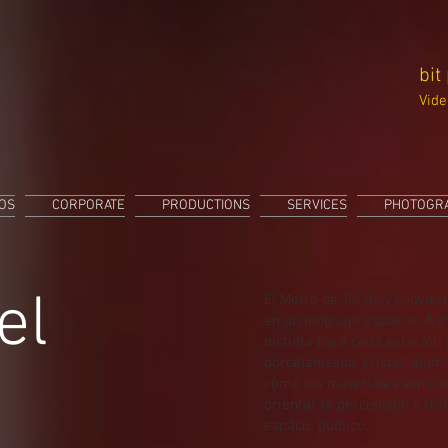
bit
Vide
EOS
CORPORATE
PRODUCTIONS
SERVICES
PHOTOGR
el
El Metro de Tel Aviv convier
en un lenguaje espacial. A 
distinta para cada estación 
porcelanizado, cristal, alum
cómo los materiales son cap
orientar la percepción y tra
espacio público.